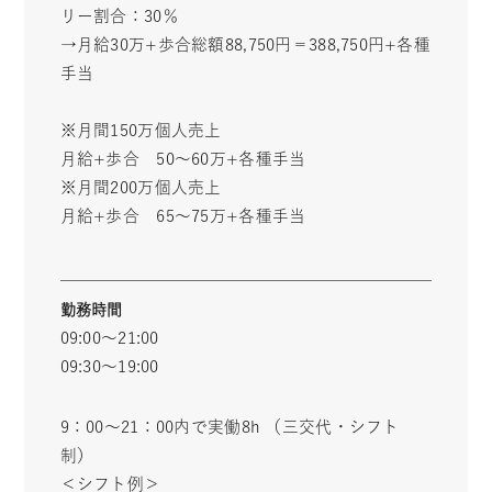
リー割合：30％
→月給30万+歩合総額88,750円＝388,750円+各種
手当
一生働きたい、一生通いたいサロン創り。
※月間150万個人売上
月給+歩合 50～60万+各種手当
代表メッセージ
※月間200万個人売上
新卒採用
中途採用
月給+歩合 65～75万+各種手当
教育について
福利厚生
スタッフインタビュー
FC制度
よくある質問
募集要項
勤務時間
お問い合わせフォーム
公式サイト
09:00〜21:00
09:30〜19:00
9：00～21：00内で実働8h （三交代・シフト
制）
＜シフト例＞