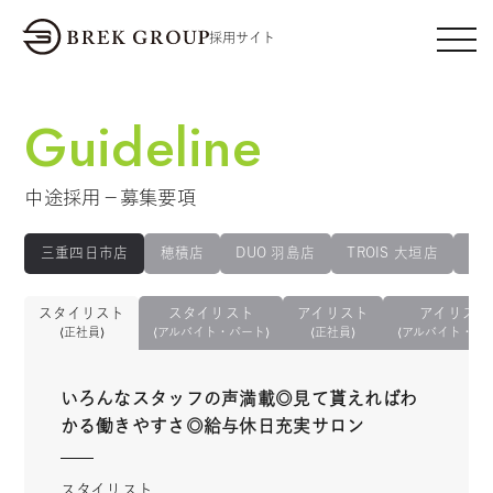
採用サイト
Guideline
中途採用－募集要項
三重四日市店
穂積店
DUO 羽島店
TROIS 大垣店
no
スタイリスト
スタイリスト
アイリスト
アイリスト
⟨正社員⟩
⟨アルバイト・パート⟩
⟨正社員⟩
⟨アルバイト・パー
いろんなスタッフの声満載◎見て貰えればわ
かる働きやすさ◎給与休日充実サロン
スタイリスト