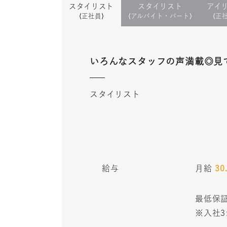
スタイリスト
スタイリスト
アイ
⟨正社員⟩
⟨アルバイト・パート⟩
⟨正
いろんなスタッフの声満載◎見
スタイリスト
給与
月給
30
最低保証
※入社