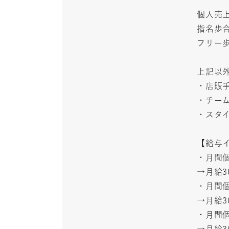
個人売
指名歩合
フリー歩
上記以
・店販
・チー
・スタ
【給与
・月間個
→月給3
・月間個
→月給3
・月間個
→月給3