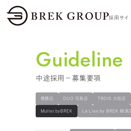
採用サイ
Guideline
中途採用－募集要項
穂積店
DUO 羽島店
TROIS 大垣店
Muller.byBREK
Le Lien by BREK 柳津