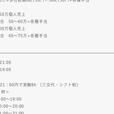
50万個人売上
合 50～60万+各種手当
代表メッセージ
00万個人売上
新卒採用
中途採用
合 65～75万+各種手当
教育について
福利厚生
スタッフインタビ
働きたい、一生通いたいサロン創り。
FC制度
よくある質問
募集要項
お問い合わせフォ
21:00
公式サイト
19:00
～21：00内で実働8h （三交代・シフト制）
ト例＞
00〜19:00
:00〜20:00
:00〜21:00