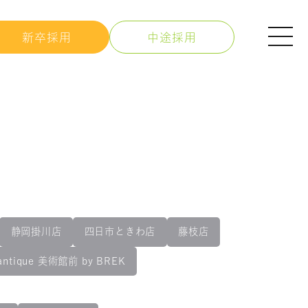
新卒採用
中途採用
静岡掛川店
四日市ときわ店
藤枝店
antique 美術館前 by BREK