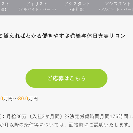
リスト
アイリスト
アシスタント
アシスタント
社員⟩
⟨アルバイト・パート⟩
⟨正社員⟩
⟨アルバイト・パー
て貰えればわかる働きやすさ◎給与休日充実サロン
ご応募はこちら
.0
万円〜
80.0
万円
：月給30万（入社3か月間）※法定労働時間月間176時間
3か月以降の条件等については、面接時にご説明いたします