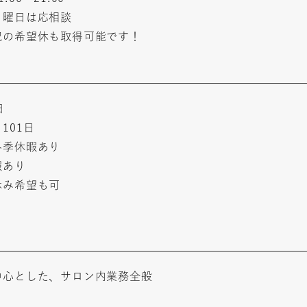
・曜日は応相談
祝の希望休も取得可能です！
日
101日
冬季休暇あり
暇あり
休み希望も可
り
中心とした、サロン内業務全般