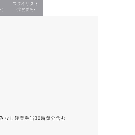
スタイリスト
ト⟩
⟨業務委託⟩
+みなし残業手当30時間分含む
。