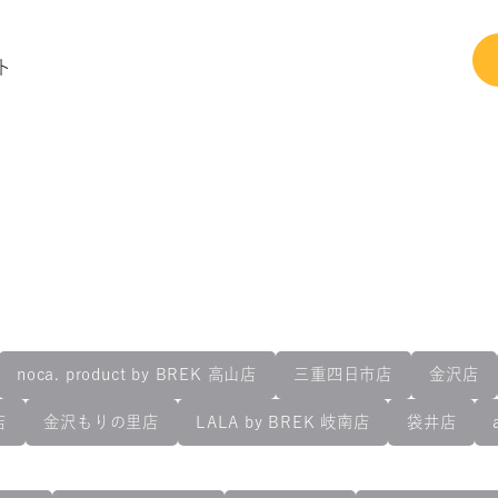
ト
noca. product by BREK 高山店
三重四日市店
金沢店
店
金沢もりの里店
LALA by BREK 岐南店
袋井店