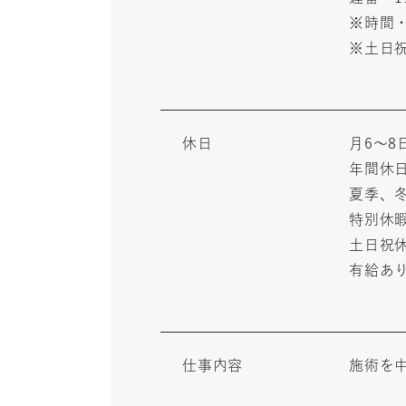
※時間
※土日
休日
月6～8
年間休日
夏季、
特別休
土日祝
有給あ
仕事内容
施術を