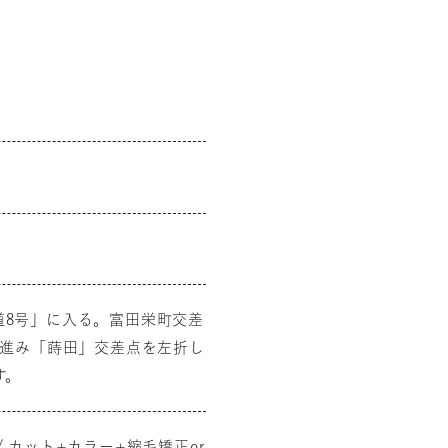
道8号」に入る。富田栄町交差
m進み「蒔田」交差点を左折し
す。
0 / カット+カラー+縮毛矯正or