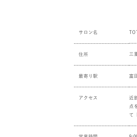
サロン名
TO
三
住所
最寄り駅
富
アクセス
近
点
て
営業時間
9: