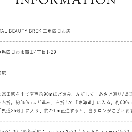
INFORMATION
TAL BEAUTY BREK 三重四日市店
重県四日市市蒔田4丁目1-29
田駅
鉄富田駅を出て南西約90mほど進み、左折して「あさけ通り/県
を右折。約350mほど進み、左折して「東海道」に入る。約600
「県道26号」に入り、約220m直進すると、当サロンがございま
00～21:00（最終受付：カット…20:30 / カット&カラー…19:3