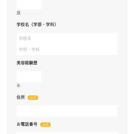
歳
学校名（学部・学科）
一生働きたい、一生通いたいサロン創り。
代表メッセージ
新卒採用
中途採用
教育について
美容経験歴
福利厚生
スタッフインタビュー
FC制度
よくある質問
募集要項
お問い合わせフォーム
年
公式サイト
住所
お電話番号