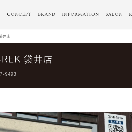
CONCEPT
BRAND
INFORMATION
SALON
K 袋井店
 BREK 袋井店
7-9493