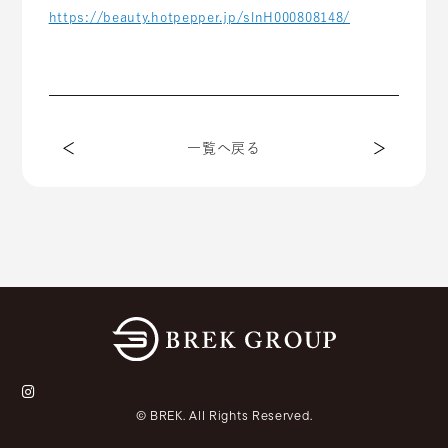
https://beauty.hotpepper.jp/slnH000808148/
一覧へ戻る
© BREK.
All Rights Reserved.